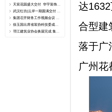
达16
天宸花园盛大交付 华宇装饰以品质点亮顺德人居幸福底色
武汉红坊|云岸一期圆满交付 华宇装饰以匠心兑现美好生活承诺
集团召开财务工作视频会议 以业财融合筑牢装饰行业周期经营底盘
合型建
徐玉国出席省装协科技委成立会议 共商行业技术创新发展大计
邗江建筑业协会换届完成 集团公司董事长孙金东当选副会长
落于广
广州花