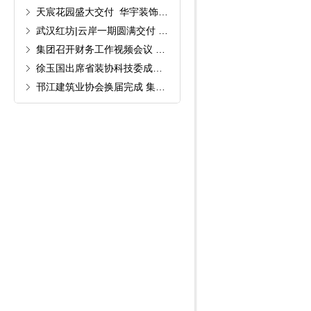
天宸花园盛大交付 华宇装饰以品质点亮顺德人居幸福底色
武汉红坊|云岸一期圆满交付 华宇装饰以匠心兑现美好生活承诺
集团召开财务工作视频会议 以业财融合筑牢装饰行业周期经营底盘
徐玉国出席省装协科技委成立会议 共商行业技术创新发展大计
邗江建筑业协会换届完成 集团公司董事长孙金东当选副会长