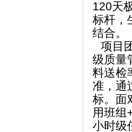
120
标杆，
结合。
项目
级质量
料送检
准，通
标。面
用班组
小时级