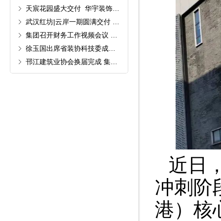
天宸花园盛大交付 华宇装饰以品质点亮顺德人居幸福底色
武汉红坊|云岸一期圆满交付 华宇装饰以匠心兑现美好生活承诺
集团召开财务工作视频会议 以业财融合筑牢装饰行业周期经营底盘
徐玉国出席省装协科技委成立会议 共商行业技术创新发展大计
邗江建筑业协会换届完成 集团公司董事长孙金东当选副会长
近日
冲刺阶
港）核