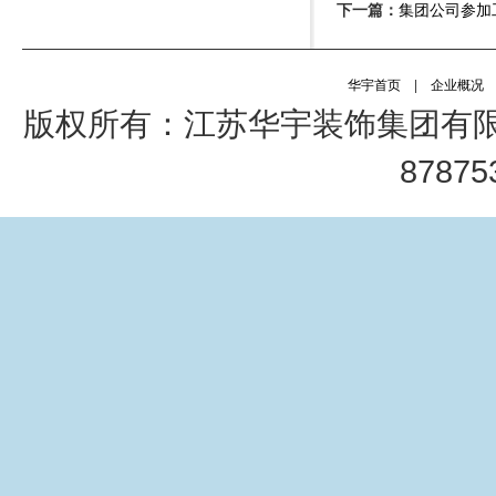
下一篇：
集团公司参加
华宇首页
|
企业概况
版权所有：江苏华宇装饰集团有限公司 电
878